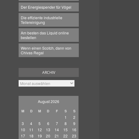
Der Energiespender für Vögel
Die effiziente industrielle
Teilereinigung
Am besten das Liquid online
bestellen
Wenn einen Scotch, dann von
Chivas Regal
ARCHIV
Archiv
August 2026
M
D
M
D
F
S
S
1
2
3
4
5
6
7
8
9
10
11
12
13
14
15
16
17
18
19
20
21
22
23