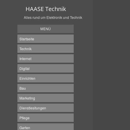
HAASE Technik
Alles rund um Elektronik und Technik
MENÜ
Startseite
Technik
Internet
Digital
Einrichten
Bau
Marketing
Dienstlesitungen
Pflege
Garten