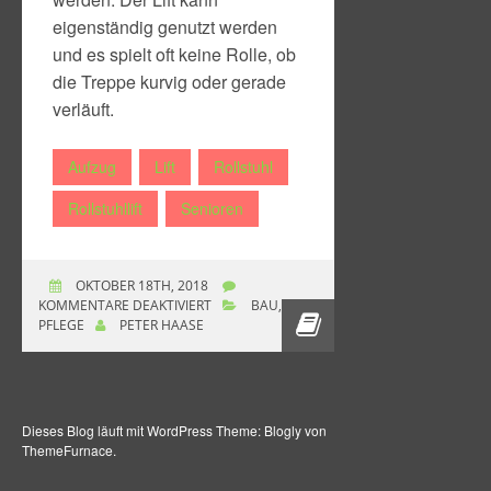
eigenständig genutzt werden
und es spielt oft keine Rolle, ob
die Treppe kurvig oder gerade
verläuft.
Aufzug
Lift
Rollstuhl
Rollstuhllift
Senioren
OKTOBER 18TH, 2018
FÜR
KOMMENTARE DEAKTIVIERT
BAU
,
MOBILITÄT
PFLEGE
PETER HAASE
ZURÜCKGEWINNEN
MIT
EINEM
ROLLSTUHLLIFT
Dieses Blog läuft mit WordPress
Theme: Blogly von
ThemeFurnace
.