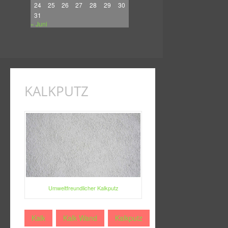
24
25
26
27
28
29
30
31
« Juni
KALKPUTZ
Umweltfreundlicher Kalkputz
Kalk
Kalk Wand
Kalkputz