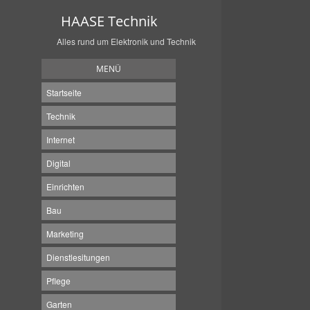
HAASE Technik
Alles rund um Elektronik und Technik
MENÜ
Startseite
Technik
Internet
Digital
Einrichten
Bau
Marketing
Dienstlesitungen
Pflege
Garten