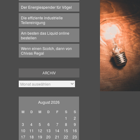
Der Energiespender für Vögel
Die effiziente industrielle
Teilereinigung
Am besten das Liquid online
bestellen
Wenn einen Scotch, dann von
Chivas Regal
ARCHIV
Archiv
August 2026
M
D
M
D
F
S
S
1
2
3
4
5
6
7
8
9
10
11
12
13
14
15
16
17
18
19
20
21
22
23