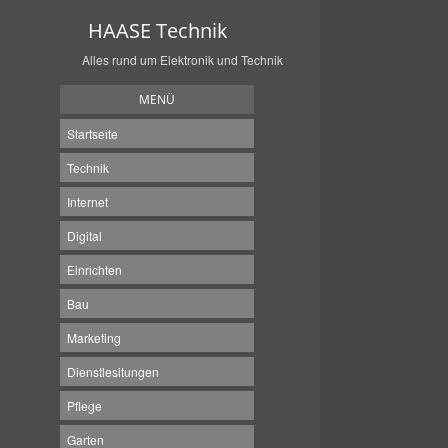
HAASE Technik
Alles rund um Elektronik und Technik
MENÜ
Startseite
Technik
Internet
Digital
Einrichten
Bau
Marketing
Dienstlesitungen
Pflege
Garten