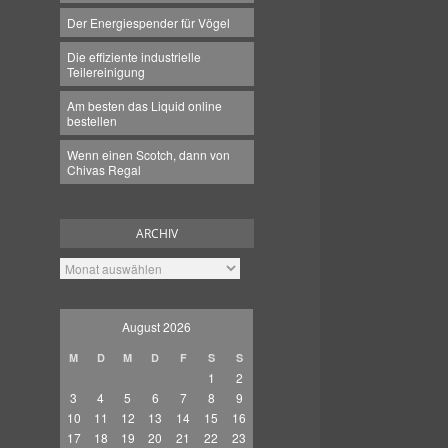
Der Energiespender für Vögel
Die effiziente industrielle
Teilereinigung
Am besten das Liquid online
bestellen
Wenn einen Scotch, dann von
Chivas Regal
ARCHIV
Archiv
August 2026
M
D
M
D
F
S
S
1
2
3
4
5
6
7
8
9
10
11
12
13
14
15
16
17
18
19
20
21
22
23