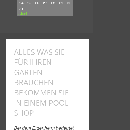
24
25
26
27
28
29
30
31
« Juni
ALLES WAS SIE
FÜR IHREN
GARTEN
BRAUCHEN
BEKOMMEN SIE
IN EINEM POOL
SHOP
Bei dem Eigenheim bedeutet